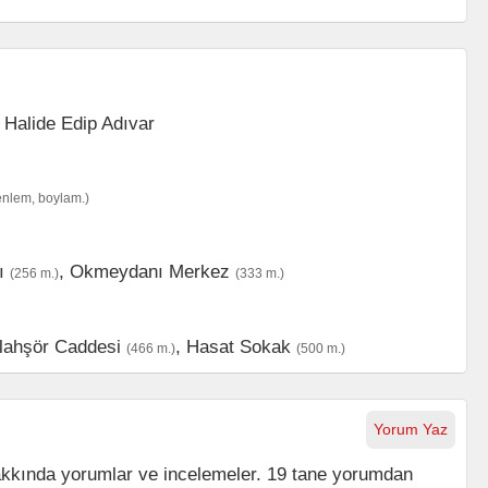
enlem, boylam.)
ı
,
Okmeydanı Merkez
(256 m.)
(333 m.)
lahşör Caddesi
,
Hasat Sokak
(466 m.)
(500 m.)
Yorum Yaz
akkında yorumlar ve incelemeler. 19 tane yorumdan