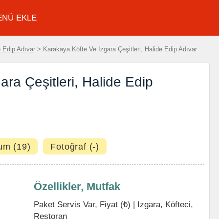
ENÜ EKLE
e Edip Adıvar
> Karakaya Köfte Ve Izgara Çeşitleri, Halide Edip Adıvar
ra Çeşitleri, Halide Edip
um (19)
Fotoğraf (-)
Özellikler, Mutfak
Paket Servis Var, Fiyat (₺) |
Izgara
,
Köfteci
,
Restoran