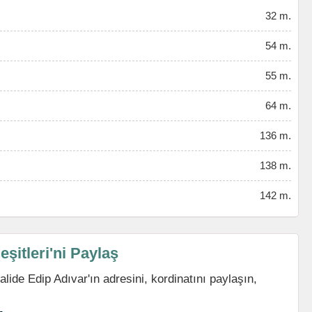
32 m.
54 m.
55 m.
64 m.
136 m.
138 m.
142 m.
şitleri'ni Paylaş
lide Edip Adıvar'ın adresini, kordinatını paylaşın,