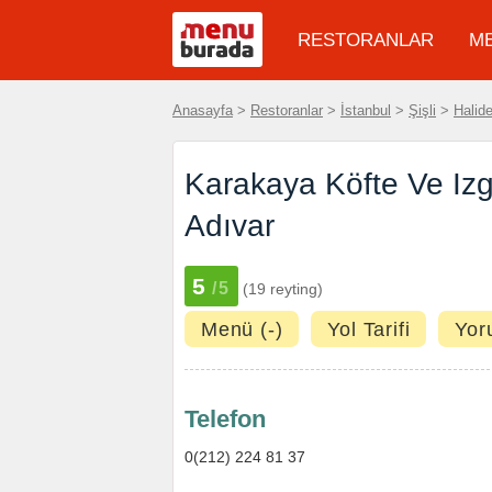
RESTORANLAR
M
Anasayfa
>
Restoranlar
>
İstanbul
>
Şişli
>
Halid
Karakaya Köfte Ve Izga
Adıvar
5
/5
(19 reyting)
Menü (-)
Yol Tarifi
Yor
Telefon
0(212) 224 81 37