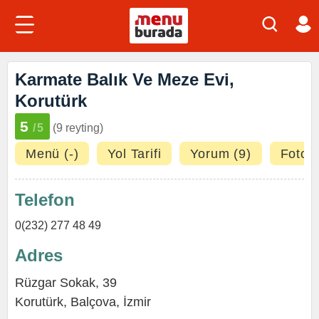
Karmate Balık Ve Meze Evi,
Korutürk
5
/5
(9 reyting)
Menü (-)
Yol Tarifi
Yorum (9)
Fotoğr
Telefon
0(232) 277 48 49
Adres
Rüzgar Sokak, 39
Korutürk
,
Balçova
,
İzmir