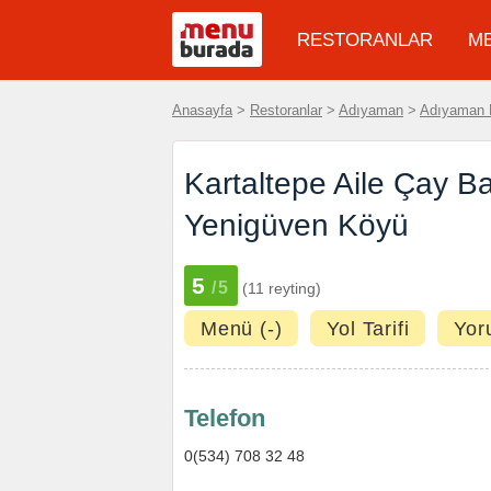
RESTORANLAR
M
Anasayfa
>
Restoranlar
>
Adıyaman
>
Adıyaman 
Kartaltepe Aile Çay B
Yenigüven Köyü
5
/5
(11 reyting)
Menü (-)
Yol Tarifi
Yor
Telefon
0(534) 708 32 48