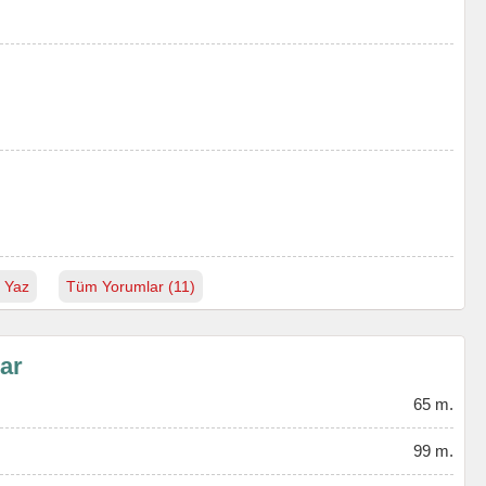
 Yaz
Tüm Yorumlar (11)
lar
65 m.
99 m.