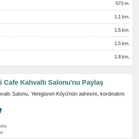
573 m.
1.1 km.
1.5 km.
1.5 km.
1.8 km.
i Cafe Kahvaltı Salonu'nu Paylaş
valtı Salonu, Yenigüven Köyü'nün adresini, kordinatını
onu
er