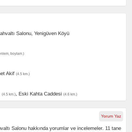
enlem, boylam.)
t Akif
(4.5 km.)
i
,
Eski Kahta Caddesi
(4.5 km.)
(4.6 km.)
Yorum Yaz
valtı Salonu hakkında yorumlar ve incelemeler. 11 tane