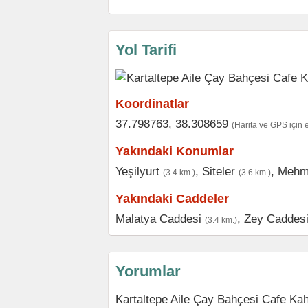
Yol Tarifi
Koordinatlar
37.798763, 38.308659
(Harita ve GPS için 
Yakındaki Konumlar
Yeşilyurt
,
Siteler
,
Mehme
(3.4 km.)
(3.6 km.)
Yakındaki Caddeler
Malatya Caddesi
,
Zey Caddes
(3.4 km.)
Yorumlar
Kartaltepe Aile Çay Bahçesi Cafe Kah