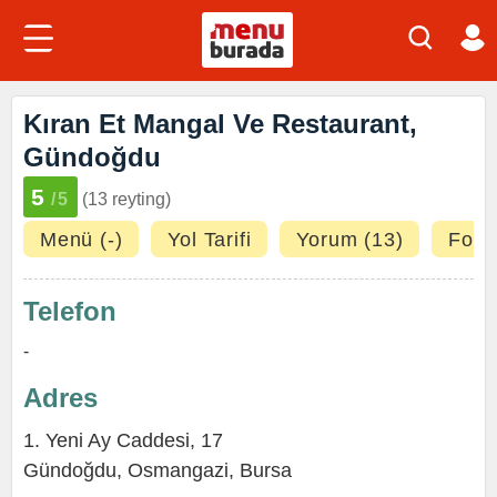
Kıran Et Mangal Ve Restaurant,
Gündoğdu
5
/5
(13 reyting)
Menü (-)
Yol Tarifi
Yorum (13)
Fotoğ
Telefon
-
Adres
1. Yeni Ay Caddesi, 17
Gündoğdu,
Osmangazi
,
Bursa