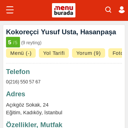
Kokoreçci Yusuf Usta, Hasanpaşa
5
/5
(9 reyting)
Menü (-)
Yol Tarifi
Yorum (9)
Fotoğr
Telefon
0(216) 550 57 67
Adres
Açıkgöz Sokak, 24
Eğitim
,
Kadıköy
,
İstanbul
Özellikler, Mutfak