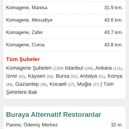
Komagene, Manisa
31.9 km.
Komagene, Mesudiye
43.6 km.
Komagene, Zafer
43.7 km.
Komagene, Cuma
43.8 km.
Tüm Şubeler
Komagene Şubeleri
İstanbul
,
Ankara
,
(1259)
(244)
(131)
İzmir
,
Kayseri
,
Bursa
,
Antalya
,
Konya
(62)
(54)
(52)
(51)
,
Gaziantep
,
Kocaeli
,
Muğla
|
Tüm
(44)
(38)
(37)
(37)
Şehirlere Bak
Buraya Alternatif Restoranlar
Panino, Ödemiş Merkez
32 m.