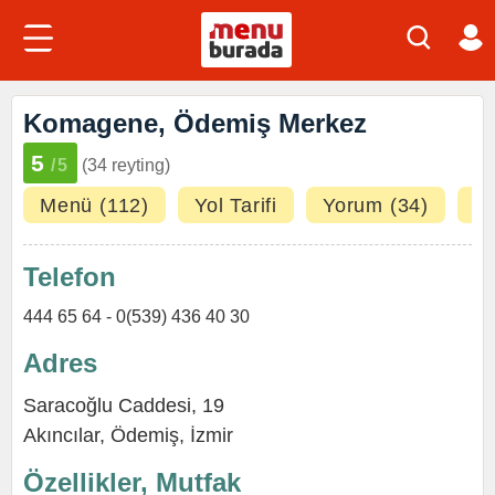
Komagene, Ödemiş Merkez
5
/5
(34 reyting)
Menü (112)
Yol Tarifi
Yorum (34)
Fo
Telefon
444 65 64 - 0(539) 436 40 30
Adres
Saracoğlu Caddesi, 19
Akıncılar
,
Ödemiş
,
İzmir
Özellikler, Mutfak