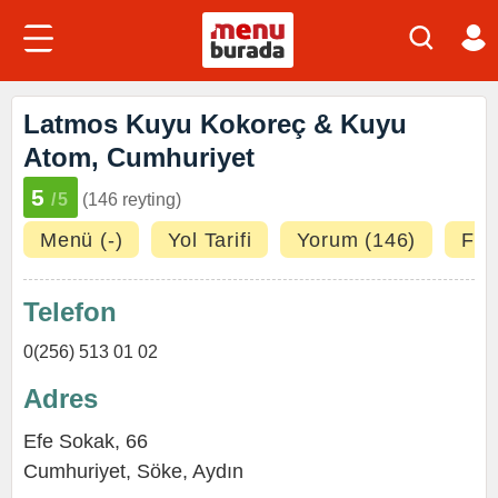
Latmos Kuyu Kokoreç & Kuyu
Atom, Cumhuriyet
5
/5
(146 reyting)
Menü (-)
Yol Tarifi
Yorum (146)
Fot
Telefon
0(256) 513 01 02
Adres
Efe Sokak, 66
Cumhuriyet
,
Söke
,
Aydın