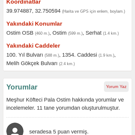
Koordinatlar
39.974887, 32.750594
(Harita ve GPS için enlem, boylam.)
Yakındaki Konumlar
Ostim OSB
,
Ostim
,
Serhat
(460 m.)
(599 m.)
(1.4 km.)
Yakındaki Caddeler
100. Yıl Bulvarı
,
1354. Caddesi
,
(588 m.)
(1.9 km.)
Melih Gökçek Bulvarı
(2.4 km.)
Yorumlar
Yorum Yaz
Meşhur Köfteci Pala Ostim hakkında yorumlar ve
incelemeler. 11 tane yorumdan oluşturulmuştur.
seradesa 5 puan vermiş.