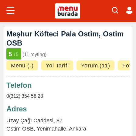
Meşhur Köfteci Pala Ostim, Ostim
OSB
5
/5
(11 reyting)
Menü (-)
Yol Tarifi
Yorum (11)
Fotoğ
Telefon
0(312) 354 58 28
Adres
Uzay Çağı Caddesi, 87
Ostim OSB
,
Yenimahalle
,
Ankara