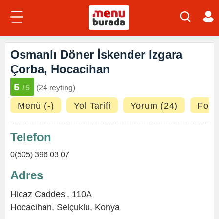
Osmanlı Döner İskender Izgara
Çorba, Hocacihan
5
/5
(24 reyting)
Menü (-)
Yol Tarifi
Yorum (24)
Fotoğ
Telefon
0(505) 396 03 07
Adres
Hicaz Caddesi, 110A
Hocacihan
,
Selçuklu
,
Konya