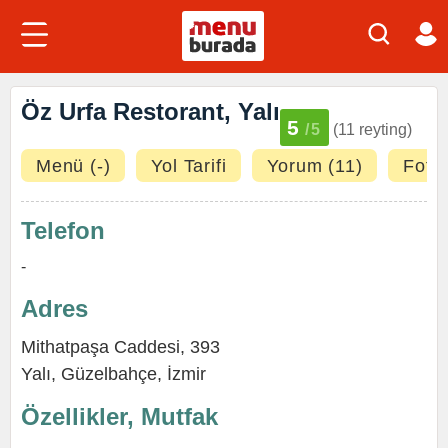
Öz Urfa Restorant, Yalı
5
/5
(11 reyting)
Menü (-)
Yol Tarifi
Yorum (11)
Fotoğ
Telefon
-
Adres
Mithatpaşa Caddesi, 393
Yalı
,
Güzelbahçe
,
İzmir
Özellikler, Mutfak