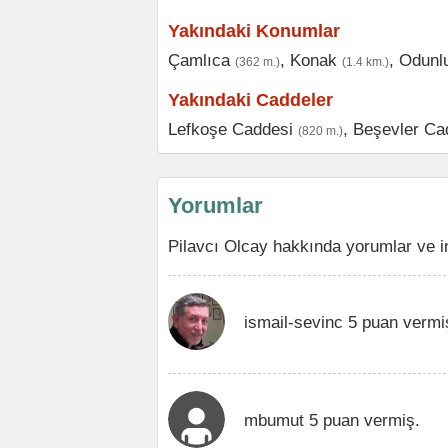
Yakındaki Konumlar
Çamlıca
,
Konak
,
Odunl
(362 m.)
(1.4 km.)
Yakındaki Caddeler
Lefkoşe Caddesi
,
Beşevler Ca
(820 m.)
Yorumlar
Pilavcı Olcay hakkında yorumlar ve i
ismail-sevinc 5 puan vermi
mbumut 5 puan vermiş.