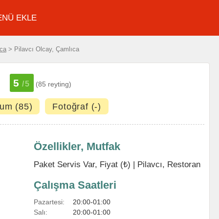
ENÜ EKLE
ca
> Pilavcı Olcay, Çamlıca
5
/5
(85 reyting)
um (85)
Fotoğraf (-)
Özellikler, Mutfak
Paket Servis Var, Fiyat (₺) |
Pilavcı
,
Restoran
Çalışma Saatleri
Pazartesi:
20:00-01:00
Salı:
20:00-01:00