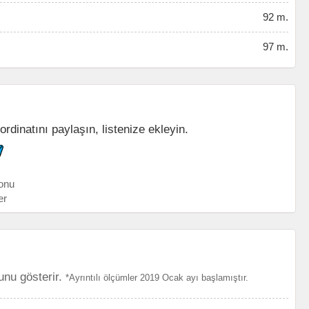
92 m.
97 m.
ordinatını paylaşın, listenize ekleyin.
onu
er
unu gösterir.
*Ayrıntılı ölçümler 2019 Ocak ayı başlamıştır.