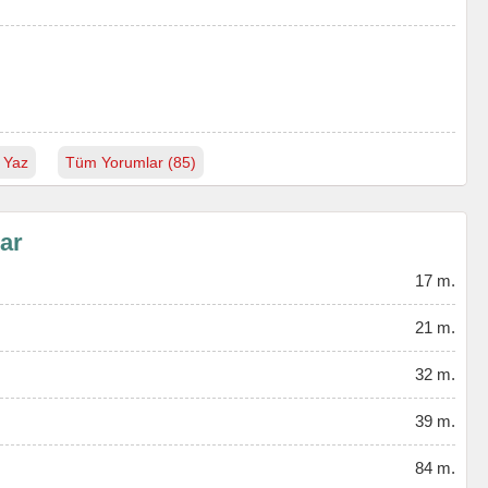
 Yaz
Tüm Yorumlar (85)
lar
17 m.
21 m.
32 m.
39 m.
84 m.