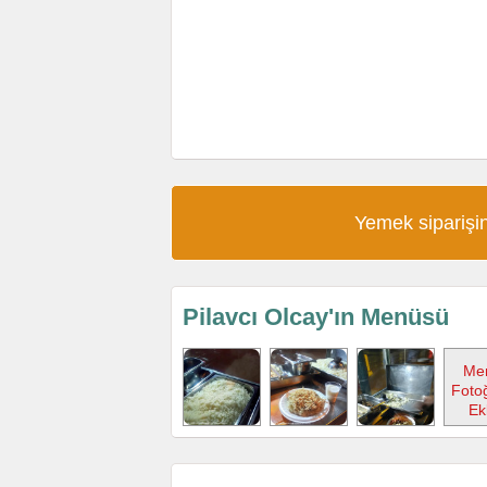
Yemek siparişin
Pilavcı Olcay'ın Menüsü
Me
Fotoğ
Ek