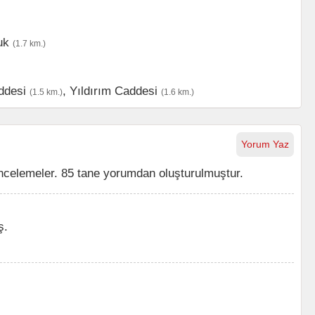
uk
(1.7 km.)
ddesi
,
Yıldırım Caddesi
(1.5 km.)
(1.6 km.)
Yorum Yaz
ncelemeler. 85 tane yorumdan oluşturulmuştur.
ş.