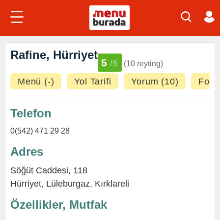
Rafine, Hürriyet
5
/5
(10 reyting)
Menü (-)
Yol Tarifi
Yorum (10)
Fotoğ
Telefon
0(542) 471 29 28
Adres
Söğüt Caddesi, 118
Hürriyet
,
Lüleburgaz
,
Kırklareli
Özellikler, Mutfak