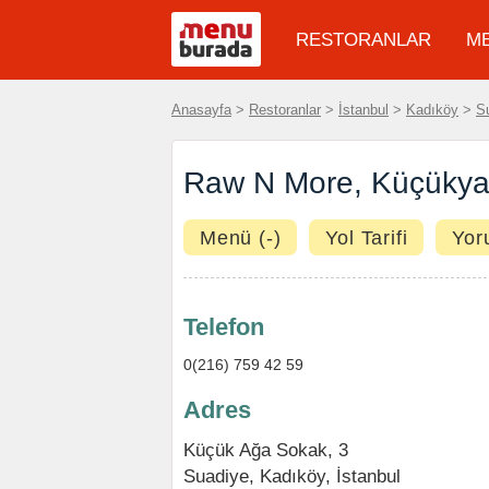
RESTORANLAR
M
Anasayfa
>
Restoranlar
>
İstanbul
>
Kadıköy
>
S
Raw N More, Küçükya
Menü (-)
Yol Tarifi
Yor
Telefon
0(216) 759 42 59
Adres
Küçük Ağa Sokak, 3
Suadiye
,
Kadıköy
,
İstanbul