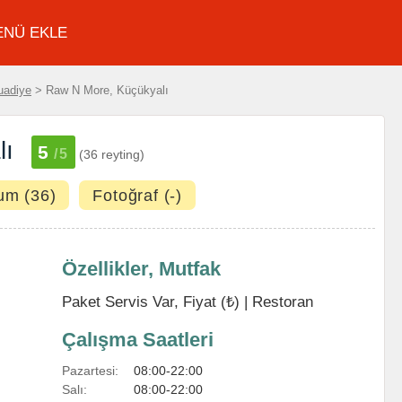
ENÜ EKLE
uadiye
> Raw N More, Küçükyalı
lı
5
/5
(36 reyting)
um (36)
Fotoğraf (-)
Özellikler, Mutfak
Paket Servis Var, Fiyat (₺) |
Restoran
Çalışma Saatleri
Pazartesi:
08:00-22:00
Salı:
08:00-22:00