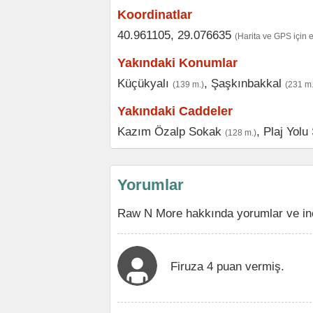
Koordinatlar
40.961105, 29.076635
(Harita ve GPS için 
Yakındaki Konumlar
Küçükyalı
,
Şaşkınbakkal
(139 m.)
(231 m.
Yakındaki Caddeler
Kazım Özalp Sokak
,
Plaj Yolu
(128 m.)
Yorumlar
Raw N More hakkında yorumlar ve inc
Firuza 4 puan vermiş.