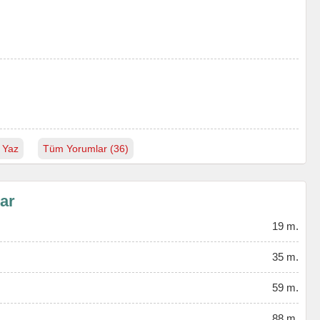
 Yaz
Tüm Yorumlar (36)
lar
19 m.
35 m.
59 m.
88 m.