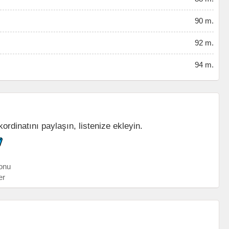
90 m.
92 m.
94 m.
rdinatını paylaşın, listenize ekleyin.
onu
er