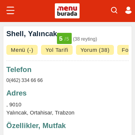
Shell, Yalıncak
5
/5
(38 reyting)
Menü (-)
Yol Tarifi
Yorum (38)
Fotoğ
Telefon
0(462) 334 66 66
Adres
, 9010
Yalıncak
,
Ortahisar
,
Trabzon
Özellikler, Mutfak