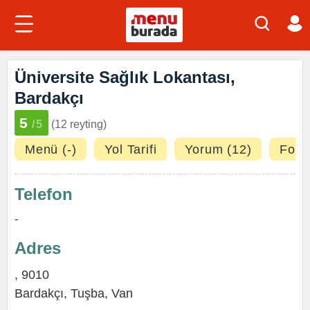
Üniversite Sağlık Lokantası,
Bardakçı
5
/5
(12 reyting)
Menü (-)
Yol Tarifi
Yorum (12)
Fotoğ
Telefon
-
Adres
, 9010
Bardakçı
,
Tuşba
,
Van