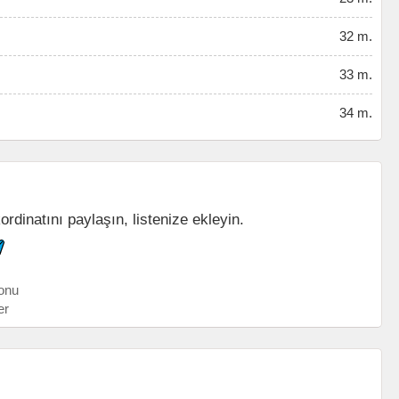
32 m.
33 m.
34 m.
ordinatını paylaşın, listenize ekleyin.
onu
er