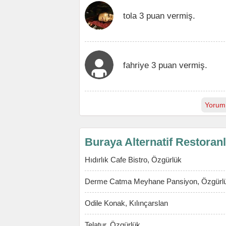
tola 3 puan vermiş.
fahriye 3 puan vermiş.
Yorum
Buraya Alternatif Restoran
Hıdırlık Cafe Bistro, Özgürlük
Derme Catma Meyhane Pansiyon, Özgürl
Odile Konak, Kılınçarslan
Telatur, Özgürlük