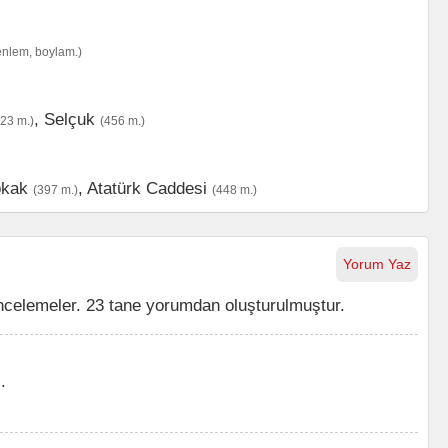
enlem, boylam.)
,
Selçuk
323 m.)
(456 m.)
okak
,
Atatürk Caddesi
(397 m.)
(448 m.)
Yorum Yaz
ncelemeler. 23 tane yorumdan oluşturulmuştur.
.