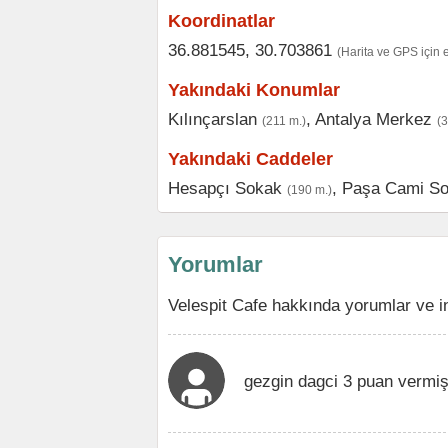
Koordinatlar
36.881545, 30.703861
(Harita ve GPS için 
Yakındaki Konumlar
Kılınçarslan
,
Antalya Merkez
(211 m.)
(
Yakındaki Caddeler
Hesapçı Sokak
,
Paşa Cami S
(190 m.)
Yorumlar
Velespit Cafe hakkında yorumlar ve i
gezgin dagci 3 puan vermiş