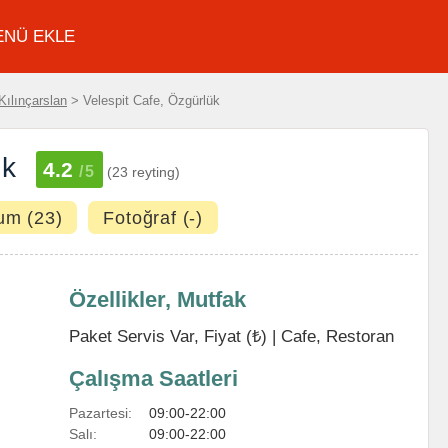
ENÜ EKLE
Kılınçarslan
> Velespit Cafe, Özgürlük
ük
4.2
/5
(23 reyting)
um (23)
Fotoğraf (-)
Özellikler, Mutfak
Paket Servis Var, Fiyat (₺) |
Cafe
,
Restoran
Çalışma Saatleri
Pazartesi:
09:00-22:00
Salı:
09:00-22:00