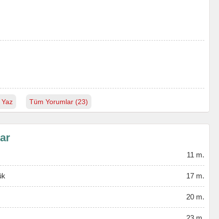
 Yaz
Tüm Yorumlar (23)
lar
11 m.
ük
17 m.
20 m.
23 m.