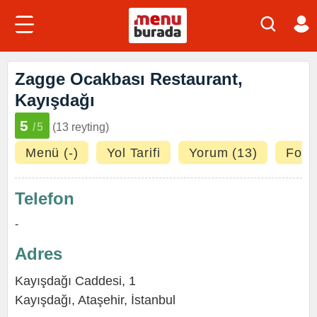
Zagge Ocakbası Restaurant,
Kayışdağı
5
/5
(13 reyting)
Menü (-)
Yol Tarifi
Yorum (13)
Fotoğ
Telefon
-
Adres
Kayışdağı Caddesi, 1
Kayışdağı
,
Ataşehir
,
İstanbul