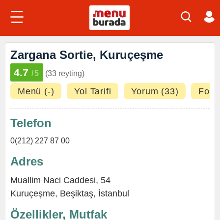
Zargana Sortie, Kuruçeşme
4.7
/5
(33 reyting)
Menü (-)
Yol Tarifi
Yorum (33)
Fotoğ
Telefon
0(212) 227 87 00
Adres
Muallim Naci Caddesi, 54
Kuruçeşme,
Beşiktaş
,
İstanbul
Özellikler, Mutfak