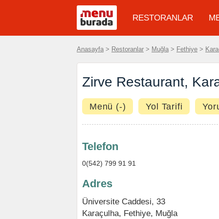
RESTORANLAR
M
Anasayfa
>
Restoranlar
>
Muğla
>
Fethiye
>
Kara
Zirve Restaurant, Kar
Menü (-)
Yol Tarifi
Yor
Telefon
0(542) 799 91 91
Adres
Üniversite Caddesi, 33
Karaçulha
,
Fethiye
,
Muğla