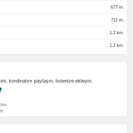
677 m.
711 m.
1.2 km.
1.2 km.
ni, kordinatını paylaşın, listenize ekleyin.
onu
er