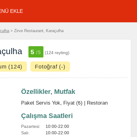
ENÜ EKLE
çulha
> Zirve Restaurant, Karaçulha
açulha
5
/5
(124 reyting)
um (124)
Fotoğraf (-)
Özellikler, Mutfak
Paket Servis Yok, Fiyat (₺) |
Restoran
Çalışma Saatleri
Pazartesi:
10:00-22:00
Salı:
10:00-22:00