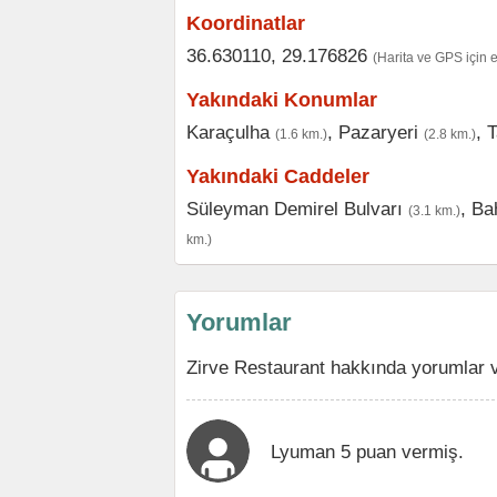
Koordinatlar
36.630110, 29.176826
(Harita ve GPS için 
Yakındaki Konumlar
Karaçulha
,
Pazaryeri
,
T
(1.6 km.)
(2.8 km.)
Yakındaki Caddeler
Süleyman Demirel Bulvarı
,
Ba
(3.1 km.)
km.)
Yorumlar
Zirve Restaurant hakkında yorumlar v
Lyuman 5 puan vermiş.