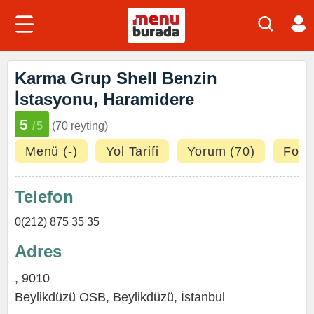
Karma Grup Shell Benzin
İstasyonu, Haramidere
5
/5
(70 reyting)
Menü (-)
Yol Tarifi
Yorum (70)
Fotoğ
Telefon
0(212) 875 35 35
Adres
, 9010
Beylikdüzü OSB
,
Beylikdüzü
,
İstanbul